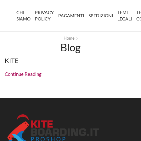
CHI
PRIVACY
TEMI
T
PAGAMENTI
SPEDIZIONI
SIAMO
POLICY
LEGALI
C
Home
Blog
KITE
Continue Reading