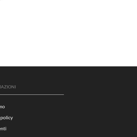
AZIONI
amo
 policy
nti