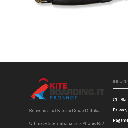
INFORM
Chi Si
Privacy
Benvenuti nel Kitesurf Shop D'Italia.
Pagame
Ultimate International Srls Phone:+39