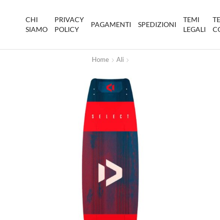
CHI
PRIVACY
TEMI
T
PAGAMENTI
SPEDIZIONI
SIAMO
POLICY
LEGALI
C
Home
Ali