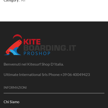
Category:
Ali
Benvenuti nel Kitesurf Shop D'Italia.
Ultimate International Srls Phone:+39 06 40049423
INFORMAZIONI
Chi Siamo