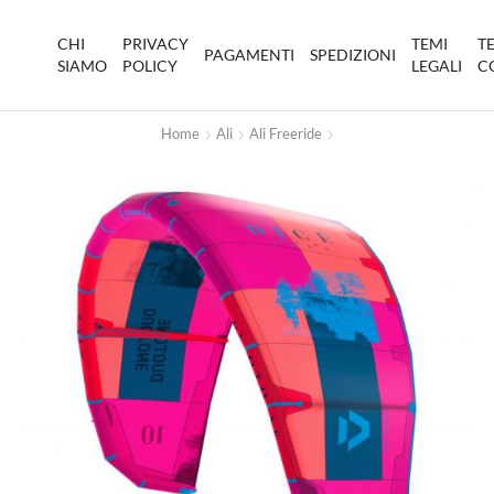
CHI
PRIVACY
TEMI
T
PAGAMENTI
SPEDIZIONI
SIAMO
POLICY
LEGALI
C
Home
Ali
Ali Freeride