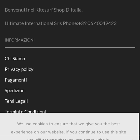
Benvenuti nel Kitesurf Shop D'Italia.
Ultimate International Srls Phone:+39 06 40049423
INFORMAZIONI
Chi Siamo
Privacy policy
Pagamenti
Spedizioni
Temi Legali
Termini e Condizioni
We use cookies to ensure that we give you the best
experience on our website. If you continue to use this site
we will assume that you are happy with it.