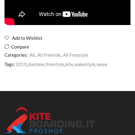
Add to Wishlist
Compare
Categories:
Ali
,
Ali Freeride
,
Ali Freestyle
Tags:
2019
,
duotone
,
freestyle
,
kite
,
wakestyle
,
wave