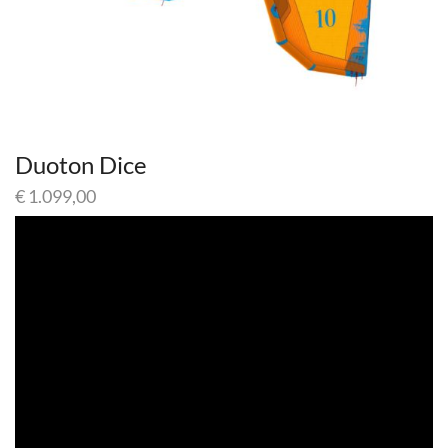
Duoton Dice
€
1.099,00