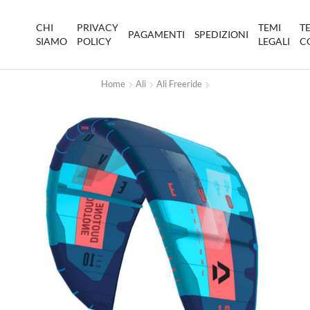
CHI
PRIVACY
TEMI
T
PAGAMENTI
SPEDIZIONI
SIAMO
POLICY
LEGALI
C
Home
Ali
Ali Freeride